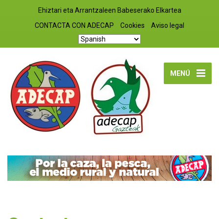
Ehiztari eta Arrantzaleen Babeserako Elkartea
CONTACTA CON ADECAP
Cookies
Aviso legal
MENÚ