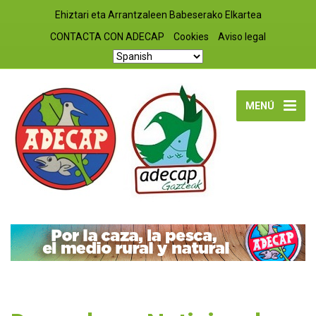
Ehiztari eta Arrantzaleen Babeserako Elkartea
CONTACTA CON ADECAP
Cookies
Aviso legal
MENÚ