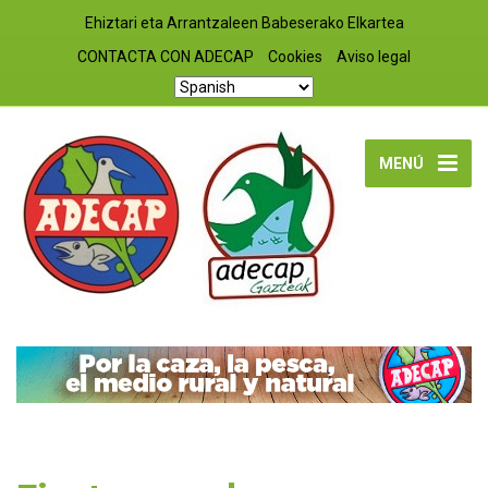
Ehiztari eta Arrantzaleen Babeserako Elkartea
CONTACTA CON ADECAP
Cookies
Aviso legal
MENÚ