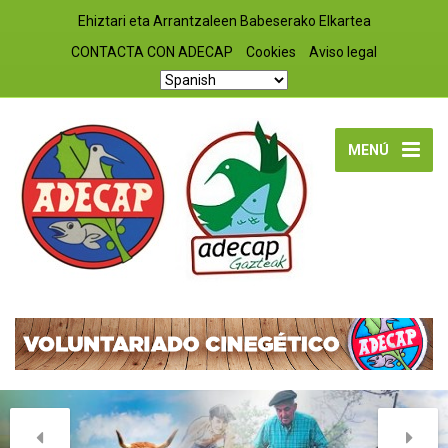
Ehiztari eta Arrantzaleen Babeserako Elkartea
CONTACTA CON ADECAP
Cookies
Aviso legal
MENÚ