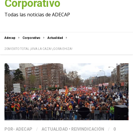
Corporativo
Todas las noticias de ADECAP
Adecap
Corporativo
Actualidad
20M EXITO TOTAL ¡VIVA LA CAZA! ¡GORA EHIZA!
POR
- ADECAP
/
ACTUALIDAD
•
REIVINDICACIÓN
/
0