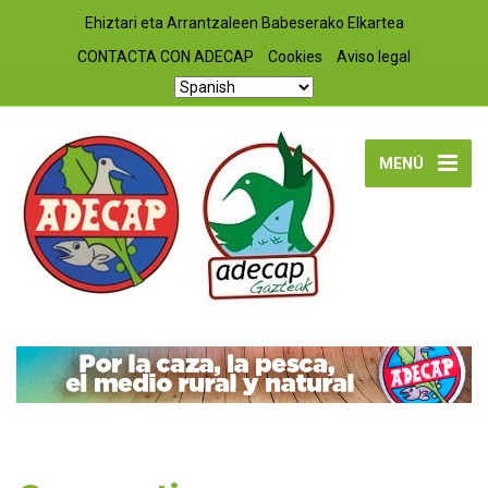
Ehiztari eta Arrantzaleen Babeserako Elkartea
CONTACTA CON ADECAP
Cookies
Aviso legal
MENÚ