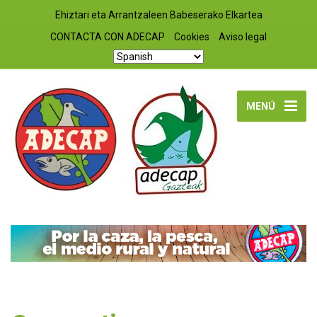
Ehiztari eta Arrantzaleen Babeserako Elkartea
CONTACTA CON ADECAP
Cookies
Aviso legal
MENÚ