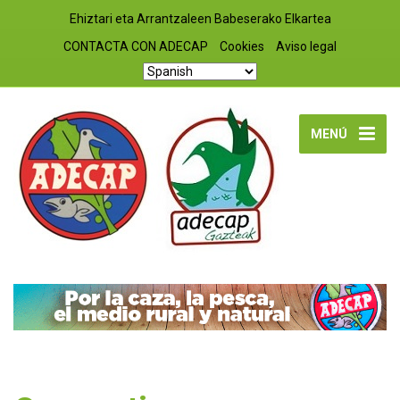
Ehiztari eta Arrantzaleen Babeserako Elkartea
CONTACTA CON ADECAP
Cookies
Aviso legal
MENÚ