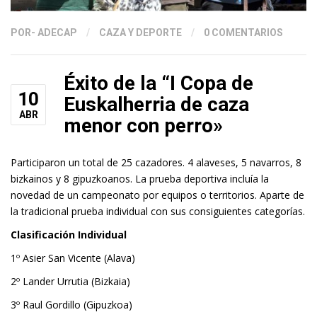
POR
- ADECAP
/
CAZA Y DEPORTE
/
0 COMENTARIOS
Éxito de la “I Copa de
10
Euskalherria de caza
ABR
menor con perro»
Participaron un total de 25 cazadores. 4 alaveses, 5 navarros, 8
bizkainos y 8 gipuzkoanos. La prueba deportiva incluía la
novedad de un campeonato por equipos o territorios. Aparte de
la tradicional prueba individual con sus consiguientes categorías.
Clasificación Individual
1º Asier San Vicente (Alava)
2º Lander Urrutia (Bizkaia)
3º Raul Gordillo (Gipuzkoa)