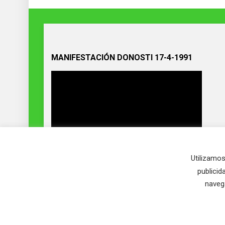
MANIFESTACIÓN DONOSTI 17-4-1991
Utilizamos
publicid
naveg
ADECAP. Asociación para la Defensa del Cazador y
Pescador