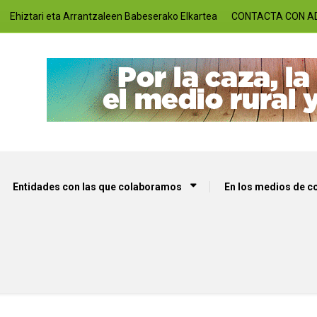
Ehiztari eta Arrantzaleen Babeserako Elkartea
CONTACTA CON A
Entidades con las que colaboramos
En los medios de 