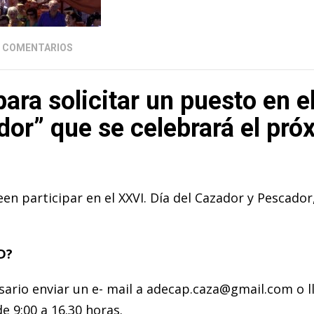
0 COMENTARIOS
para solicitar un puesto en e
or” que se celebrará el pró
n participar en el XXVI. Día del Cazador y Pescador,
D?
cesario enviar un e- mail a adecap.caza@gmail.com o l
e 9:00 a 16.30 horas.