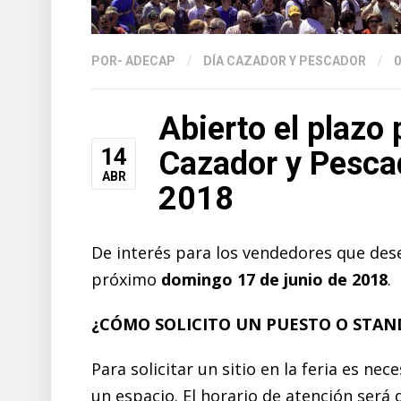
POR
- ADECAP
/
DÍA CAZADOR Y PESCADOR
/
Abierto el plazo 
14
Cazador y Pescad
ABR
2018
De interés para los vendedores que desee
próximo
domingo 17 de junio de 2018
.
¿CÓMO SOLICITO UN PUESTO O STAN
Para solicitar un sitio en la feria es ne
un espacio. El horario de atención será d