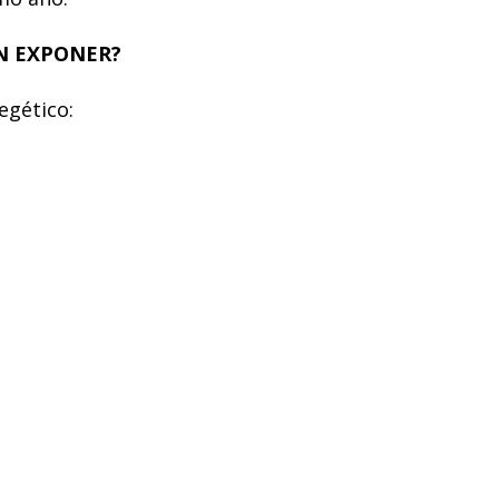
N EXPONER?
egético: