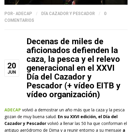
POR
- ADECAP
/
DÍA CAZADOR Y PESCADOR
/
0
COMENTARIOS
Decenas de miles de
aficionados defienden la
caza, la pesca y el relevo
20
generacional en el XXVI
JUN
Día del Cazador y
Pescador (+ vídeo EITB y
vídeo organización)
ADECAP
volvió a demostrar un año más que la caza y la pesca
gozan de muy buena salud.
En su XXVI edición, el Día del
Cazador y Pescador
volvió a llenar las 50 ha que conforman el
antiguo aeródromo de Dima y a reunir entorno a su mensaje
a