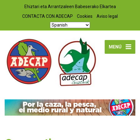
Ehiztari eta Arrantzaleen Babeserako Elkartea
CONTACTA CON ADECAP
Cookies
Aviso legal
MENÚ