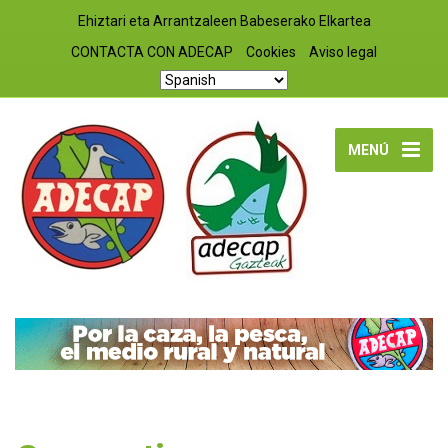
Ehiztari eta Arrantzaleen Babeserako Elkartea
CONTACTA CON ADECAP
Cookies
Aviso legal
MENÚ