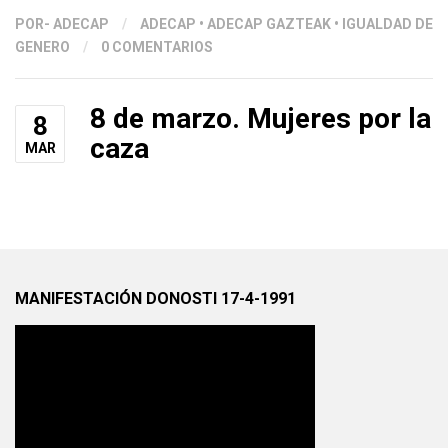
POR
- ADECAP
/
ADECAP
•
ADECAP GAZTEAK
•
IGUALDAD DE
GENERO
/
0 COMENTARIOS
8 de marzo. Mujeres por la
8
caza
MAR
MANIFESTACIÓN DONOSTI 17-4-1991