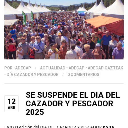
POR
- ADECAP
/
ACTUALIDAD
•
ADECAP
•
ADECAP GAZTEAK
•
DÍA CAZADOR Y PESCADOR
/
0 COMENTARIOS
SE SUSPENDE EL DIA DEL
12
CAZADOR Y PESCADOR
ABR
2025
La XXXI edición del DIA DEL CAZADOR Y PESCADOR
no se