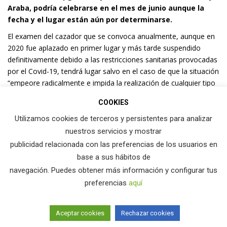
Araba, podría celebrarse en el mes de junio aunque la
fecha y el lugar están aún por determinarse.
El examen del cazador que se convoca anualmente, aunque en
2020 fue aplazado en primer lugar y más tarde suspendido
definitivamente debido a las restricciones sanitarias provocadas
por el Covid-19, tendrá lugar salvo en el caso de que la situación
“empeore radicalmente e impida la realización de cualquier tipo
de acto de esta naturaleza”, según Jorge Garbisu, Director
COOKIES
Dirección de Agricultura y Ganadería del Departamento de
Desarrollo Económico e Infraestructuras del Gobierno Vasco.
Utilizamos cookies de terceros y persistentes para analizar
nuestros servicios y mostrar
A la convocatoria tendrán acceso quienes realicen la
publicidad relacionada con las preferencias de los usuarios en
correspondiente matrícula, así como las personas que se
base a sus hábitos de
apuntaron para presentarse al examen que debía haberse
realizado en 2020.
navegación. Puedes obtener más información y configurar tus
preferencias
aquí
En estos momentos la Dirección de Agricultura y Ganadería está
realizando las gestiones necesarias “para poder ocupar un local
de alta capacidad, que reúna las condiciones necesarias para
Aceptar cookies
Rechazar cookies
poder realizar la prueba con máxima seguridad, respetando las