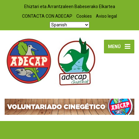
Ehiztari eta Arrantzaleen Babeserako Elkartea
CONTACTA CON ADECAP
Cookies
Aviso legal
MENÚ