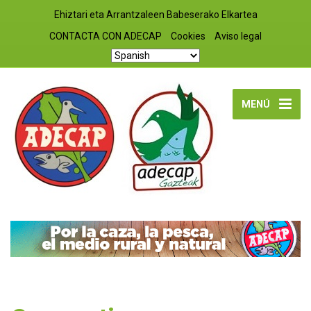
Ehiztari eta Arrantzaleen Babeserako Elkartea
CONTACTA CON ADECAP
Cookies
Aviso legal
MENÚ