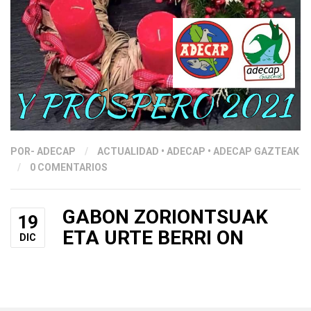
POR
- ADECAP
/
ACTUALIDAD
•
ADECAP
•
ADECAP GAZTEAK
/
0 COMENTARIOS
GABON ZORIONTSUAK
19
ETA URTE BERRI ON
DIC